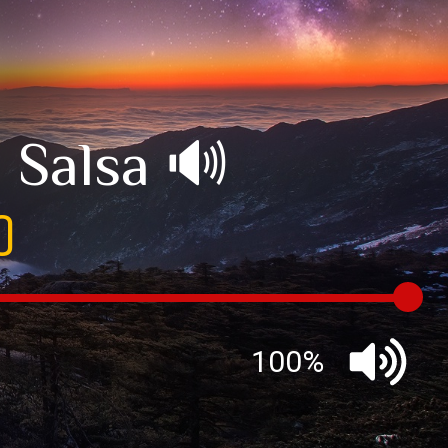
 Salsa 🔊
o
100%